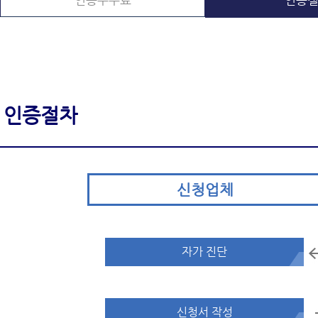
인증수수료
인증
인증절차
신청업체
자가 진단
신청서 작성